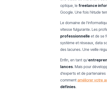
optique, le
freelance info
Google. Une fois l’étude term
Le domaine de l’informatiqu
vitesse fulgurante. Les prof
professionnelle
et de se 
système et réseaux, data sci
des lacunes. Une veille rég
Enfin, en tant qu’
entrepre
lances
. Mais pour dévelop
d’experts et de partenaire
comment
améliorer votre ac
définies
.