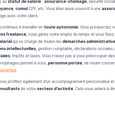
és au
statut de salarié
:
assurance-chômage
, sécurité socia
oyance
,
cumul
CPF, etc. Vous êtes aussi souscrit à une
assura
tige avec votre client.
ontinuez à travailler en
toute autonomie
. Vous prospectez 
ons freelance
, vous gérez votre emploi du temps et vous fixe
alarial
qui se charge de toutes les
démarches administrativ
ns intellectuelles,
gestion comptable, déclarations sociales a
iales
, impôts et taxes. Vous n’avez pas à vous préoccuper des
onophages permet à vous,
personne portée
, de rester conce
 expertise
.
vous profitez également d’un accompagnement personnalisé et 
nsultants
de votre
secteur d’activité
. Cela vous aidera à d