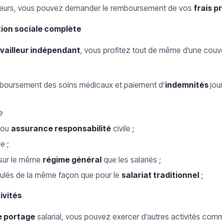
ailleurs, vous pouvez demander le remboursement de vos
frais p
tion sociale complète
availleur indépendant
, vous profitez tout de même d’une couver
emboursement des soins médicaux et paiement d’
indemnités
jou
e
e ou
assurance responsabilité
civile ;
e ;
 sur le même
régime général
que les salariés ;
ulés de la même façon que pour le
salariat traditionnel
;
ivités
e portage
salarial, vous pouvez exercer d’autres activités comm