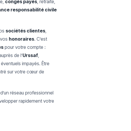
le,
congés payés
, retraite,
nce responsabilité civile
vos
sociétés clientes
,
z vos
honoraires
. C’est
es
pour votre compte :
uprès de l’
Urssaf
,
 éventuels impayés. Être
ntré sur votre cœur de
d’un réseau professionnel
évelopper rapidement votre