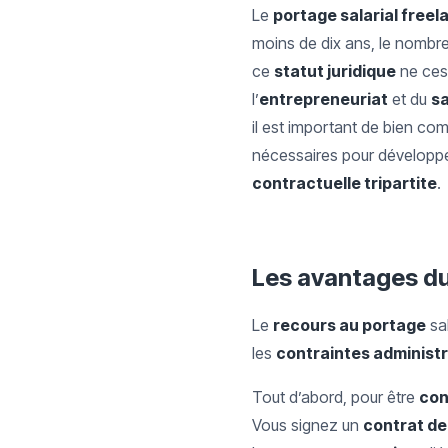
Le
portage salarial freel
moins de dix ans, le nombr
ce
statut juridique
ne cess
l’
entrepreneuriat
et du
sa
il est important de bien com
nécessaires pour développer
contractuelle tripartite
.
Les avantages du 
Le
recours au portage
sal
les
contraintes administr
Tout d’abord, pour être
con
Vous signez un
contrat de