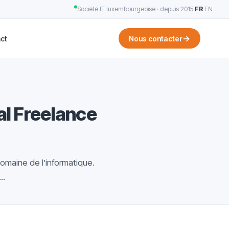
Société IT luxembourgeoise · depuis 2015
|
FR
·
EN
→
ct
Nous contacter
al Freelance
omaine de l’informatique.
..