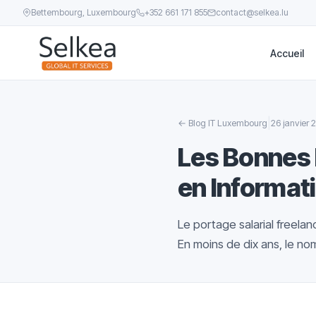
Bettembourg, Luxembourg
+352 661 171 855
contact@selkea.lu
Accueil
|
←
Blog IT Luxembourg
26 janvier 
Les Bonnes 
en Informat
Le portage salarial freela
En moins de dix ans, le no