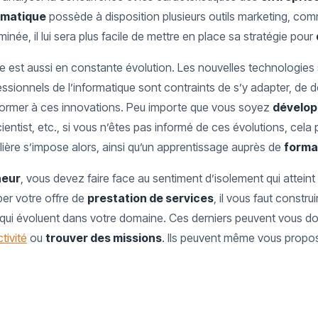
rmatique
possède à disposition plusieurs outils marketing, c
inée, il lui sera plus facile de mettre en place sa stratégie pour
e est aussi en constante évolution. Les nouvelles technologie
essionnels de l’informatique sont contraints de s’y adapter, de 
former à ces innovations. Peu importe que vous soyez
dévelop
entist, etc., si vous n’êtes pas informé de ces évolutions, cela 
ulière s’impose alors, ainsi qu’un apprentissage auprès de
forma
neur
, vous devez faire face au sentiment d’isolement qui atteint
per votre offre de
prestation de services
, il vous faut constru
s qui évoluent dans votre domaine. Ces derniers peuvent vous d
tivité
ou
trouver des missions
. Ils peuvent même vous propo