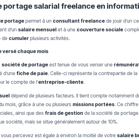
e portage salarial freelance en informat
de portage
permet à un
consultant freelance
de jouir d’un c
ment d’un
salaire mensuel
et à une
couverture sociale
complèt
té de
cumuler
plusieurs activités.
re versé chaque mois
a
société de portage
est tenue de vous verser une
rémunérat
é d’une
fiche de paie
. Celle-ci représente la contrepartie de la
r le compte de l’
entreprise-cliente
.
suel
dépend de plusieurs facteurs. Il tient compte notamment 
du mois, grâce à une ou plusieurs
missions portées
. Ce chiffre
ciales, ainsi que des
frais de gestion
de la société de portage
e société, mais se situe généralement autour de 10%.
e vous percevez est égale à environ la moitié de votre
salaire b