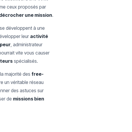
omme ceux proposés par
décrocher une mission
.
s se développent à une
développer leur
activité
peur
, administrateur
pourrait vite vous causer
teurs
spécialisés.
 la majorité des
free-
ire un véritable réseau
onner des astuces sur
ser de
missions bien