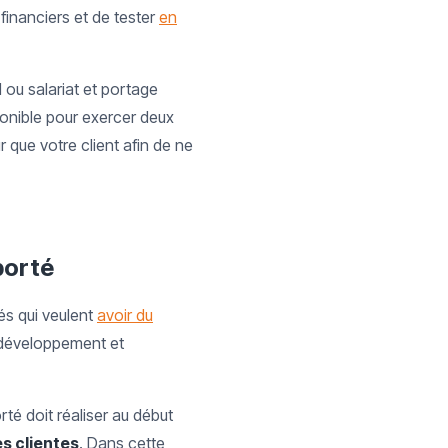
financiers et de tester
en
l ou salariat et portage
ponible pour exercer deux
 que votre client afin de ne
porté
és qui veulent
avoir du
u développement et
té doit réaliser au début
s clientes
. Dans cette