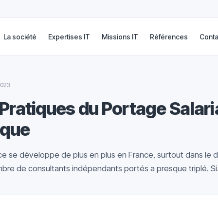
La société
Expertises IT
Missions IT
Références
Conta
2023
Pratiques du Portage Salari
ique
nce se développe de plus en plus en France, surtout dans le d
mbre de consultants indépendants portés a presque triplé. Si.