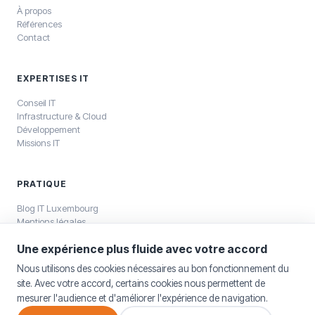
À propos
Références
Contact
EXPERTISES IT
Conseil IT
Infrastructure & Cloud
Développement
Missions IT
PRATIQUE
Blog IT Luxembourg
Mentions légales
Politique de confidentialité
Une expérience plus fluide avec votre accord
Nous utilisons des cookies nécessaires au bon fonctionnement du
site. Avec votre accord, certains cookies nous permettent de
mesurer l'audience et d'améliorer l'expérience de navigation.
©
2026
SELKEA Sàrl — SELKEA Sàrl, capital 12 500 €, RCS Luxembourg
B196800