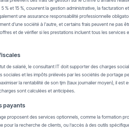
ial prélèvent des frais de gestion sur le chiffre d'affaires réali
 5 % et 15 %, couvrent la gestion administrative, la facturation e
 également une assurance responsabilité professionnelle obligat
ent d'une société à l'autre, et certains frais peuvent ne pas être
ffres et de vérifier si les prestations incluent tous les services
fiscales
t de salarié, le consultant IT doit supporter des charges social
s sociales et les impôts prélevés par les sociétés de portage p
maximiser la rentabilité de son tjm (taux journalier moyen), il est 
arges sont calculées et anticipées.
s payants
age proposent des services optionnels, comme la formation pro
our la recherche de clients, ou l’accès à des outils spécifique