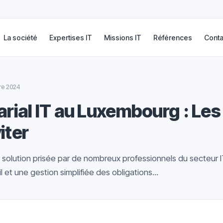
La société
Expertises IT
Missions IT
Références
Conta
re 2024
arial IT au Luxembourg : Le
iter
e solution prisée par de nombreux professionnels du secteur 
ail et une gestion simplifiée des obligations...