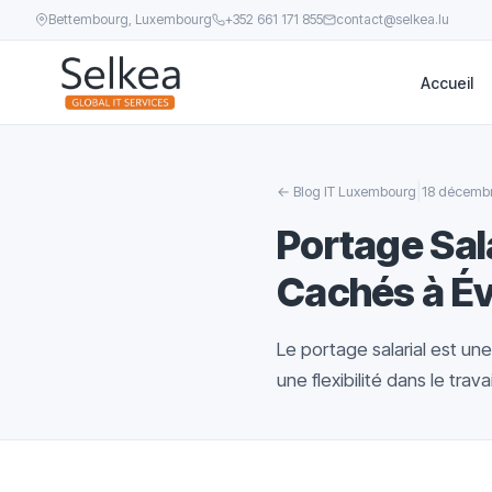
Bettembourg, Luxembourg
+352 661 171 855
contact@selkea.lu
Accueil
|
←
Blog IT Luxembourg
18 décemb
Portage Sal
Cachés à Év
Le portage salarial est un
une flexibilité dans le trav