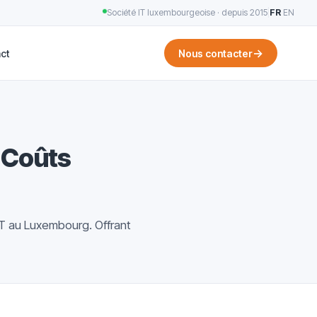
Société IT luxembourgeoise · depuis 2015
|
FR
·
EN
→
ct
Nous contacter
s Coûts
IT au Luxembourg. Offrant