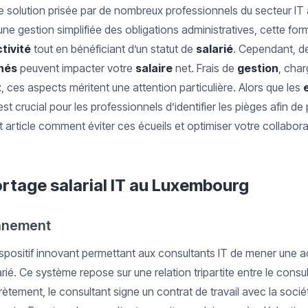
e solution prisée par de nombreux professionnels du secteur IT
une gestion simplifiée des obligations administratives, cette fo
tivité
tout en bénéficiant d’un statut de
salarié
. Cependant, d
hés
peuvent impacter votre
salaire
net. Frais de
gestion
, char
t
, ces aspects méritent une attention particulière. Alors que les
 est crucial pour les professionnels d’identifier les pièges afin de
article comment éviter ces écueils et optimiser votre collabor
rtage salarial IT au Luxembourg
onnement
dispositif innovant permettant aux consultants IT de mener une a
arié. Ce système repose sur une relation tripartite entre le consu
crètement, le consultant signe un contrat de travail avec la socié