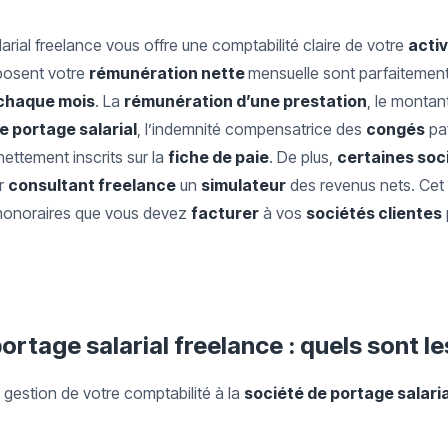
arial freelance vous offre une comptabilité claire de votre
acti
mposent votre
rémunération nette
mensuelle sont parfaitement
chaque mois
. La
rémunération d’une prestation
, le montan
e portage salarial
, l’indemnité compensatrice des
congés
pay
ettement inscrits sur la
fiche de paie
. De plus,
certaines soc
ur
consultant freelance
un
simulateur
des revenus nets. Cet 
 honoraires que vous devez
facturer
à vos
sociétés clientes
ortage salarial freelance : quels sont l
 gestion de votre comptabilité à la
société de portage salaria