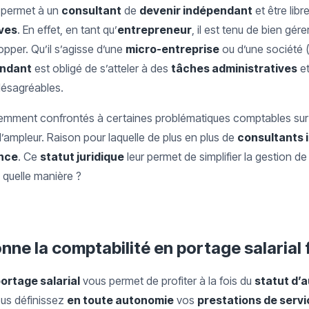
permet à un
consultant
de
devenir indépendant
et être libre
ives
. En effet, en tant qu’
entrepreneur
, il est tenu de bien gér
opper. Qu’il s’agisse d’une
micro-entreprise
ou d’une société (
endant
est obligé de s’atteler à des
tâches administratives
et
ésagréables.
emment confrontés à certaines problématiques comptables surt
’ampleur. Raison pour laquelle de plus en plus de
consultants
ance
. Ce
statut juridique
leur permet de simplifier la gestion de 
 quelle manière ?
ne la comptabilité en portage salarial 
ortage salarial
vous permet de profiter à la fois du
statut d’
vous définissez
en toute autonomie
vos
prestations de serv