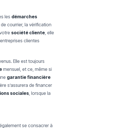
es les
démarches
e courrier, la vérification
 votre
société cliente
, elle
 entreprises clientes
enus. Elle est toujours
e
mensuel, et ce, même si
 une
garantie financière
ière s’assurera de financer
ions sociales
, lorsque la
t également se consacrer à