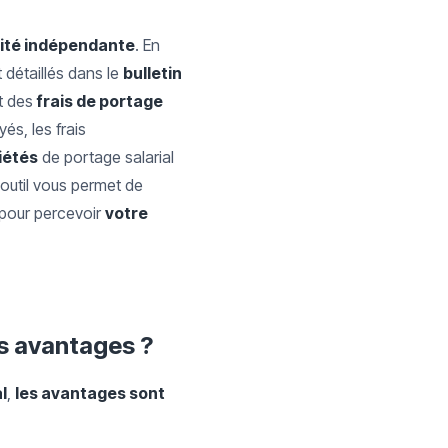
vité indépendante
. En
 détaillés dans le
bulletin
t des
frais de portage
és, les frais
iétés
de portage salarial
outil vous permet de
pour percevoir
votre
es avantages ?
l
,
les avantages sont