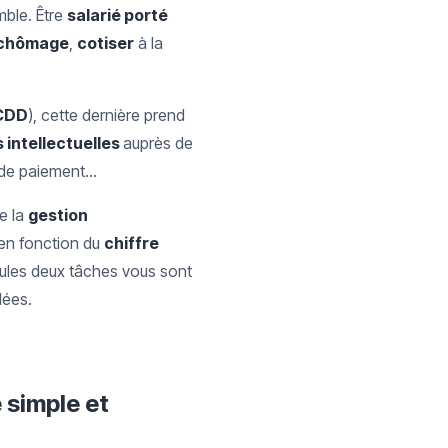
ble. Être
salarié porté
-chômage
,
cotiser
à la
CDD
), cette dernière prend
 intellectuelles
auprès de
d de paiement…
e la
gestion
é en fonction du
chiffre
eules deux tâches vous sont
lées.
 simple et