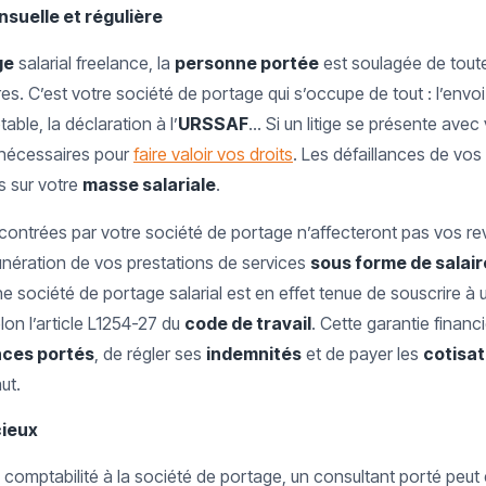
suelle et régulière
ge
salarial freelance, la
personne portée
est soulagée de tout
s. C’est votre société de portage qui s’occupe de tout : l’envoi d
able, la déclaration à l’
URSSAF
… Si un litige se présente avec
nécessaires pour
faire valoir vos droits
. Les défaillances de vos
s sur votre
masse salariale
.
ncontrées par votre société de portage n’affecteront pas vos rev
unération de vos prestations de services
sous forme de salair
Une société de portage salarial est en effet tenue de souscrire à
lon l’article L1254-27 du
code de travail
. Cette garantie financ
nces portés
, de régler ses
indemnités
et de payer les
cotisat
ut.
cieux
a comptabilité à la société de portage, un consultant porté peu