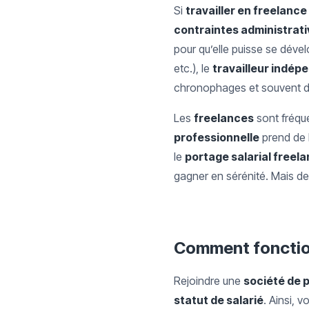
Si
travailler en freelance
contraintes administrat
pour qu’elle puisse se dével
etc.), le
travailleur indép
chronophages et souvent d
Les
freelances
sont fréqu
professionnelle
prend de l
le
portage salarial freel
gagner en sérénité. Mais de
Comment fonction
Rejoindre une
société de p
statut de salarié
. Ainsi, 