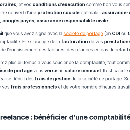
oraires
, et vos
conditions d’exécution
comme bon vous sem
’être couvert d’une
protection sociale
optimale :
assurance
,
congés payés
,
assurance responsabilité civile
…
il
que vous avez signé avec la
société de portage
(en
CDI
ou
mptabilité. Elle s’occupe de la
facturation
de vos
prestations
, de l’encaissement des factures, des relances en cas de retar
rez plus du temps à vous soucier de la comptabilité, tout comm
ise de portage
vous
verse
un
salaire mensuel
. Il est calcul
éalisé déduit des
frais de gestion
de la société de portage. S
de vos
frais professionnels
et de votre nombre d’heures travail
freelance : bénéficier d’une comptabilité