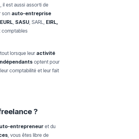
, il est aussi assorti de
er son
auto-entreprise
EURL
,
SASU
, SARL,
EIRL,
 comptables
out lorsque leur
activité
 indépendants
optent pour
leur comptabilité et leur fait
freelance ?
auto-entrepreneur
et du
ices
, vous êtes libre de