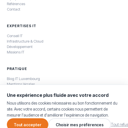
Références
Contact
EXPERTISES IT
Conseil IT
Infrastructure & Cloud
Développement
Missions IT
PRATIQUE
Blog IT Luxembourg
Mentions légales
Politique de confidentialité
Une expérience plus fluide avec votre accord
Nous utilisons des cookies nécessaires au bon fonctionnement du
site. Avec votre accord, certains cookies nous permettent de
mesurer l'audience et d'améliorer l'expérience de navigation.
©
2026
SELKEA Sàrl — SELKEA Sàrl, capital 12 500 €, RCS Luxembourg
B196800
Tout accepter
Choisir mes préférences
Tout refu
Mentions légales
Gestion des cookies
English