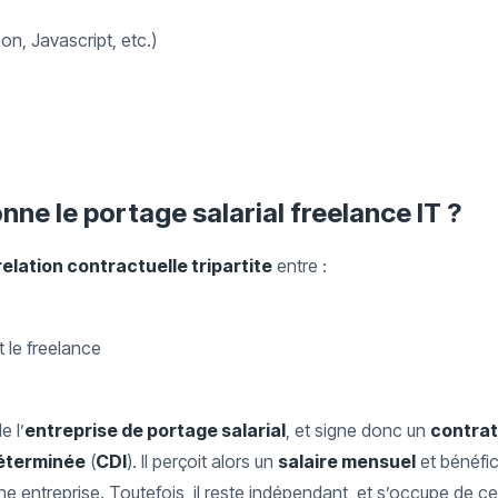
n, Javascript, etc.)
e le portage salarial freelance IT ?
relation contractuelle tripartite
entre :
st le freelance
e l’
entreprise de portage salarial
, et signe donc un
contrat
éterminée
(
CDI
). Il perçoit alors un
salaire mensuel
et bénéfi
ne entreprise. Toutefois, il reste indépendant, et s’occupe de ce 