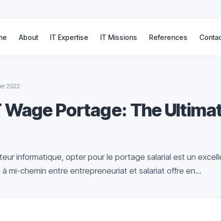
me
About
IT Expertise
IT Missions
References
Contac
er 2022
T Wage Portage: The Ultimat
eur informatique, opter pour le portage salarial est un excelle
e à mi-chemin entre entrepreneuriat et salariat offre en...