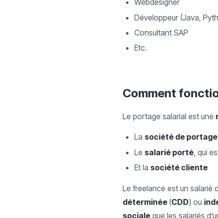
Webdesigner
Développeur (Java, Pytho
Consultant SAP
Etc.
Comment fonctionn
Le portage salarial est une
La
société de portage
Le
salarié porté
, qui e
Et la
société cliente
Le freelance est un salarié d
déterminée
(
CDD
) ou
ind
sociale
que les salariés d’u