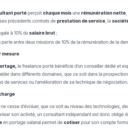
ultant porté
perçoit
chaque mois
une
rémunération nette
,
r ses précédents contrats de
prestation de service
, la
sociét
égale à 10% du
salaire brut
;
perte entre deux missions de 10% de la rémunération de la der
r mesure
portage,
le freelance porté bénéficie d’un conseiller dédié et e
l’aider dans différents domaines, que ce soit dans la prospection
 de services ou l’amélioration de sa technique de négociation
 charge
 ne cesse d’évoluer, que ce soit au niveau des technologies, des
nniser son activité, un consultant indépendant est donc obligé d
e
en portage salarial permet de
cotiser
pour son compte formati