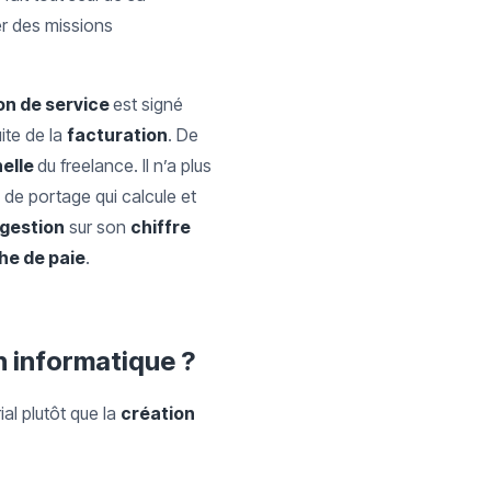
er des missions
on de service
est signé
ite de la
facturation
. De
nelle
du freelance. Il n’a plus
é de portage qui calcule et
 gestion
sur son
chiffre
che de paie
.
n informatique ?
al plutôt que la
création