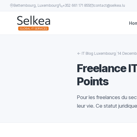
Bettembourg, Luxembourg
+352 661 171 855
contact@selkea.lu
Ho
|
←
IT Blog Luxembourg
14 Decemb
Freelance I
Points
Pour les freelances du sect
leur vie. Ce statut juridiqu