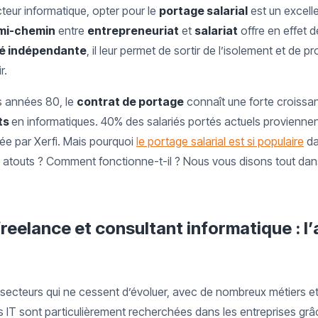
teur informatique, opter pour le
portage salarial
est un excelle
mi-chemin
entre
entrepreneuriat
et
salariat
offre en effet d
té indépendante
, il leur permet de sortir de l’isolement et de pr
r.
s années 80, le
contrat de portage
connaît une forte croiss
ts
en informatiques. 40% des salariés portés actuels provienne
isée par Xerfi. Mais pourquoi
le portage salarial est si populaire
da
 atouts ? Comment fonctionne-t-il ? Nous vous disons tout dans 
freelance et consultant informatique : l’
s secteurs qui ne cessent d’évoluer, avec de nombreux métiers et
IT sont particulièrement recherchées dans les entreprises grâc