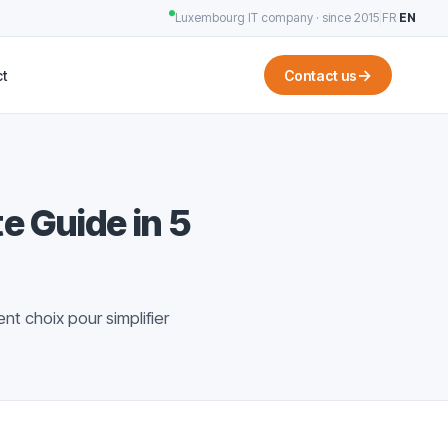
Luxembourg IT company · since 2015
|
FR
·
EN
→
t
Contact us
e Guide in 5
nt choix pour simplifier