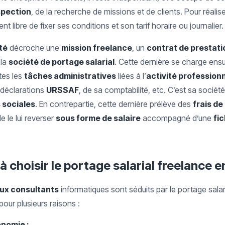
spection
, de la recherche de missions et de clients. Pour réalis
ent libre de fixer ses conditions et son tarif horaire ou journalier.
té
décroche une
mission freelance
, un
contrat de prestati
 la
société de portage salarial
. Cette dernière se charge ensu
tes les
tâches administratives
liées à l’
activité profession
 déclarations
URSSAF
, de sa comptabilité, etc. C’est sa sociét
 sociales
. En contrepartie, cette dernière prélève des
frais de
 le lui reverser
sous forme de salaire
accompagné d’une
fi
 choisir le portage salarial freelance e
ux consultants
informatiques sont séduits par le portage salari
 pour plusieurs raisons :
nomie :