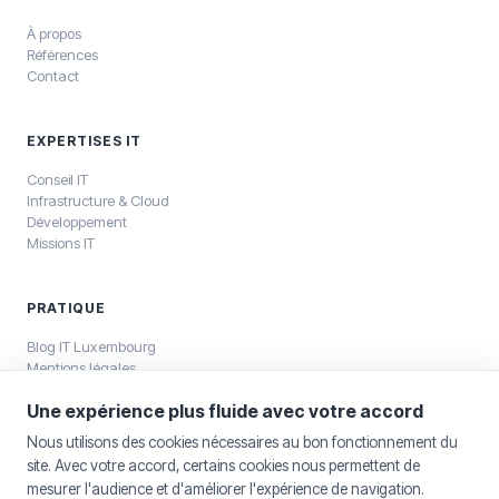
À propos
Références
Contact
EXPERTISES IT
Conseil IT
Infrastructure & Cloud
Développement
Missions IT
PRATIQUE
Blog IT Luxembourg
Mentions légales
Politique de confidentialité
Une expérience plus fluide avec votre accord
Nous utilisons des cookies nécessaires au bon fonctionnement du
site. Avec votre accord, certains cookies nous permettent de
mesurer l'audience et d'améliorer l'expérience de navigation.
©
2026
SELKEA Sàrl — SELKEA Sàrl, capital 12 500 €, RCS Luxembourg