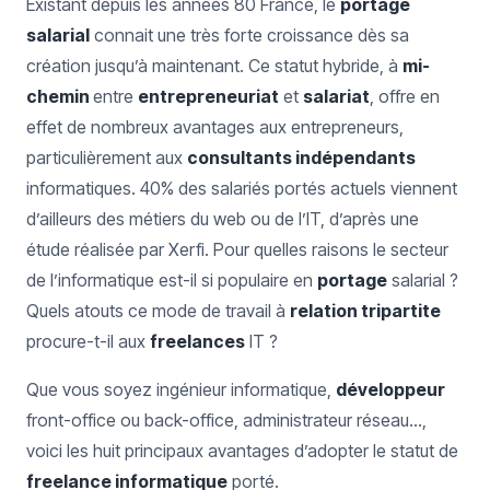
Existant depuis les années 80 France, le
portage
salarial
connait une très forte croissance dès sa
création jusqu’à maintenant. Ce statut hybride, à
mi-
chemin
entre
entrepreneuriat
et
salariat
, offre en
effet de nombreux avantages aux entrepreneurs,
particulièrement aux
consultants indépendants
informatiques. 40% des salariés portés actuels viennent
d’ailleurs des métiers du web ou de l’IT, d’après une
étude réalisée par Xerfi. Pour quelles raisons le secteur
de l’informatique est-il si populaire en
portage
salarial ?
Quels atouts ce mode de travail à
relation tripartite
procure-t-il aux
freelances
IT ?
Que vous soyez ingénieur informatique,
développeur
front-office ou back-office, administrateur réseau…,
voici les huit principaux avantages d’adopter le statut de
freelance informatique
porté.