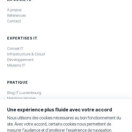
À propos
Références
Contact
EXPERTISES IT
Conseil IT
Infrastructure & Cloud
Développement
Missions IT
PRATIQUE
Blog IT Luxembourg
Mentions légales
Politique de confidentialité
Une expérience plus fluide avec votre accord
Nous utilisons des cookies nécessaires au bon fonctionnement du
site. Avec votre accord, certains cookies nous permettent de
mesurer l'audience et d'améliorer l'expérience de navigation.
©
2026
SELKEA Sàrl — SELKEA Sàrl, capital 12 500 €, RCS Luxembourg