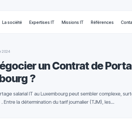
La société
Expertises IT
Missions IT
Références
Conta
e 2024
ocier un Contrat de Portag
bourg ?
rtage salarial IT au Luxembourg peut sembler complexe, surto
 Entre la détermination du tarif journalier (TJM), les...