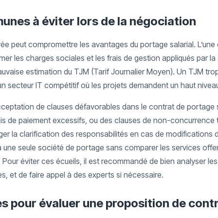
nes à éviter lors de la négociation
e peut compromettre les avantages du portage salarial. L’une d
er les charges sociales et les frais de gestion appliqués par la 
auvaise estimation du TJM (Tarif Journalier Moyen). Un TJM trop
un secteur IT compétitif où les projets demandent un haut niveau
’acceptation de clauses défavorables dans le contrat de portage
ais de paiement excessifs, ou des clauses de non-concurrence tro
er la clarification des responsabilités en cas de modifications 
r à une seule société de portage sans comparer les services offe
té. Pour éviter ces écueils, il est recommandé de bien analyser l
, et de faire appel à des experts si nécessaire.
es pour évaluer une proposition de cont