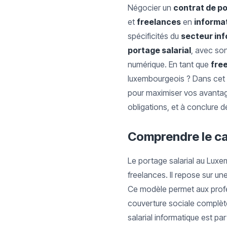
Négocier un
contrat de po
et
freelances
en
informa
spécificités du
secteur in
portage salarial
, avec son
numérique. En tant que
fre
luxembourgeois ? Dans cet ar
pour maximiser vos avanta
obligations, et à conclure 
Comprendre le ca
Le portage salarial au Luxem
freelances. Il repose sur une 
Ce modèle permet aux profes
couverture sociale complète
salarial informatique est pa