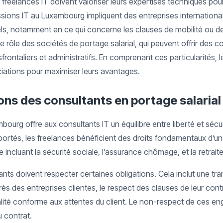
freelances IT doivent valoriser leurs expertises techniques pour 
ions IT au Luxembourg impliquent des entreprises international
s, notamment en ce qui concerne les clauses de mobilité ou de 
le rôle des sociétés de portage salarial, qui peuvent offrir des co
frontaliers et administratifs. En comprenant ces particularités, 
ciations pour maximiser leurs avantages.
tions des consultants en portage salari
bourg offre aux consultants IT un équilibre entre liberté et sécu
 portés, les freelances bénéficient des droits fondamentaux d’un 
incluant la sécurité sociale, l’assurance chômage, et la retrait
ants doivent respecter certaines obligations. Cela inclut une tra
près des entreprises clientes, le respect des clauses de leur contr
qualité conforme aux attentes du client. Le non-respect de ces 
du contrat.