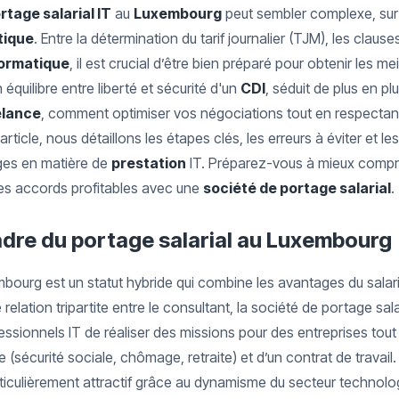
rtage salarial IT
au
Luxembourg
peut sembler complexe, sur
tique
. Entre la détermination du tarif journalier (TJM), les claus
formatique
, il est crucial d’être bien préparé pour obtenir les me
 équilibre entre liberté et sécurité d'un
CDI
, séduit de plus en pl
elance
, comment optimiser vos négociations tout en respectant
ticle, nous détaillons les étapes clés, les erreurs à éviter et le
ges en matière de
prestation
IT. Préparez-vous à mieux compre
des accords profitables avec une
société de portage salarial
.
dre du portage salarial au Luxembourg
bourg est un statut hybride qui combine les avantages du salariat
relation tripartite entre le consultant, la société de portage salar
sionnels IT de réaliser des missions pour des entreprises tout
 (sécurité sociale, chômage, retraite) et d’un contrat de travai
rticulièrement attractif grâce au dynamisme du secteur technolog