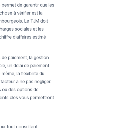
e permet de garantir que les
hose à vérifier est la
mbourgeois. Le TJM doit
charges sociales et les
chiffre d’affaires estimé
s de paiement, la gestion
ple, un délai de paiement
 même, la flexibilité du
facteur à ne pas négliger.
es ou des options de
oints clés vous permettront
our tout consultant