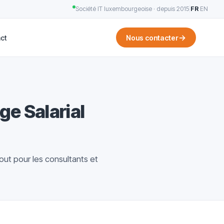
Société IT luxembourgeoise · depuis 2015
|
FR
·
EN
→
ct
Nous contacter
e Salarial
ut pour les consultants et