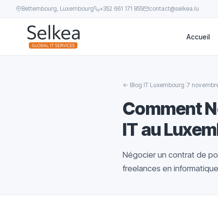
Bettembourg, Luxembourg
+352 661 171 855
contact@selkea.lu
Accueil
|
←
Blog IT Luxembourg
7 novembr
Comment Nég
IT au Luxem
Négocier un contrat de po
freelances en informatique .