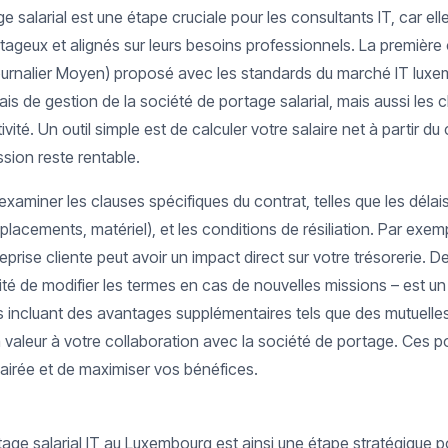
e salarial est une étape cruciale pour les consultants IT, car ell
geux et alignés sur leurs besoins professionnels. La première c
urnalier Moyen) proposé avec les standards du marché IT luxe
ais de gestion de la société de portage salarial, mais aussi les 
vité. Un outil simple est de calculer votre salaire net à partir du 
sion reste rentable.
’examiner les clauses spécifiques du contrat, telles que les délai
placements, matériel), et les conditions de résiliation. Par exem
reprise cliente peut avoir un impact direct sur votre trésorerie. De
té de modifier les termes en cas de nouvelles missions – est un 
rats incluant des avantages supplémentaires tels que des mutuell
a valeur à votre collaboration avec la société de portage. Ces p
airée et de maximiser vos bénéfices.
age salarial IT au Luxembourg est ainsi une étape stratégique p