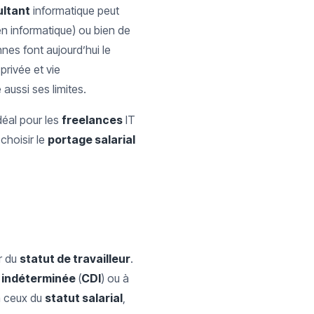
ltant
informatique peut
en informatique) ou bien de
nes font aujourd’hui le
 privée et vie
aussi ses limites.
éal pour les
freelances
IT
choisir le
portage salarial
r du
statut de travailleur
.
 indéterminée
(
CDI
) ou à
 ceux du
statut salarial
,