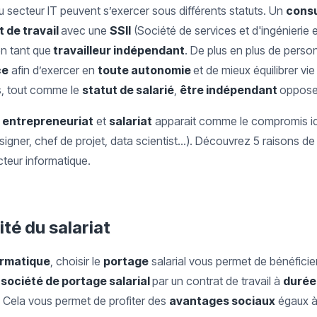
du secteur IT peuvent s’exercer sous différents statuts. Un
consu
 de travail
avec une
SSII
(Société de services et d'ingénierie 
n tant que
travailleur indépendant
. De plus en plus de person
ce
afin d’exercer en
toute autonomie
et de mieux équilibrer vie
s, tout comme le
statut de salarié
,
être indépendant
oppose 
r
entrepreneuriat
et
salariat
apparait comme le compromis id
gner, chef de projet, data scientist…). Découvrez 5 raisons de 
cteur informatique.
ité du salariat
ormatique
, choisir le
portage
salarial vous permet de bénéficie
e
société de portage salarial
par un contrat de travail à
durée
. Cela vous permet de profiter des
avantages sociaux
égaux à