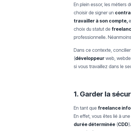
En plein essor, les métiers 
choisir de signer un
contrat
travailler à son compte,
e
choix du statut de
freelan
professionnelle. Néanmoin
Dans ce contexte, concilie
(
développeur
web, webdesi
si vous travaillez dans le se
1.
Garder la sécur
En tant que
freelance inf
En effet, vous êtes lié à un
durée déterminée
(
CDD
)