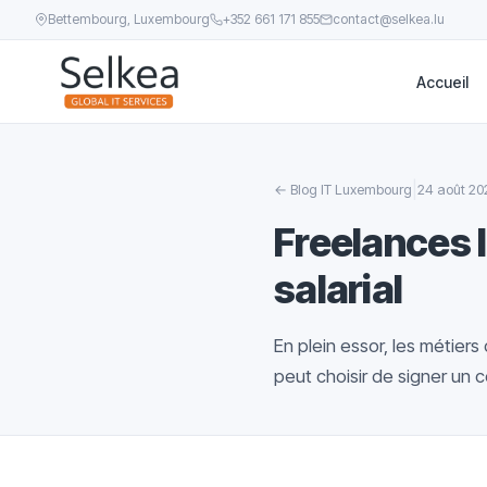
Bettembourg, Luxembourg
+352 661 171 855
contact@selkea.lu
Accueil
|
←
Blog IT Luxembourg
24 août 20
Freelances I
salarial
En plein essor, les métier
peut choisir de signer un c