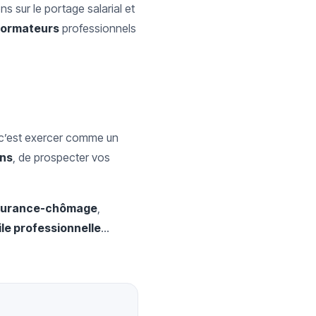
s sur le portage salarial et
formateurs
professionnels
T, c’est exercer comme un
ons
, de prospecter vos
surance-chômage
,
ile professionnelle
…