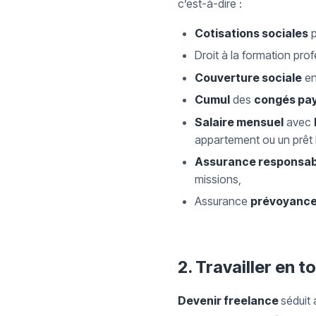
c’est-à-dire :
Cotisations sociales
p
Droit à la formation pro
Couverture sociale
en
Cumul
des
congés pa
Salaire mensuel
avec
appartement ou un prêt 
Assurance responsabil
missions,
Assurance
prévoyanc
2.
Travailler en 
Devenir freelance
séduit 