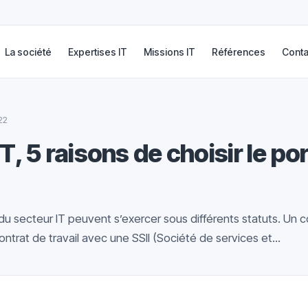
La société
Expertises IT
Missions IT
Références
Conta
22
T, 5 raisons de choisir le p
s du secteur IT peuvent s’exercer sous différents statuts. Un 
ontrat de travail avec une SSII (Société de services et...