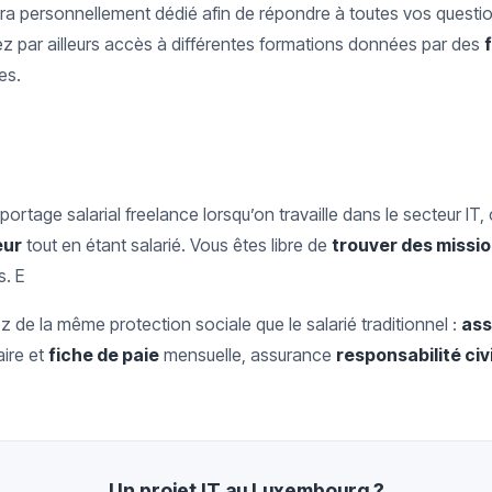
era personnellement dédié afin de répondre à toutes vos question
vez par ailleurs accès à différentes formations données par des
es.
 portage salarial freelance lorsqu’on travaille dans le secteur I
eur
tout en étant salarié. Vous êtes libre de
trouver des missi
s. E
 de la même protection sociale que le salarié traditionnel :
as
aire et
fiche de paie
mensuelle, assurance
responsabilité civ
Un projet IT au Luxembourg ?