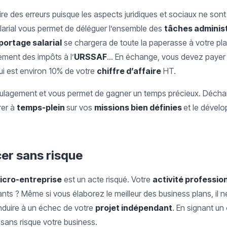
ire des erreurs puisque les aspects juridiques et sociaux ne son
larial vous permet de déléguer l’ensemble des
tâches adminis
portage salarial
se chargera de toute la paperasse à votre pla
ement des impôts à l’
URSSAF
... En échange, vous devez paye
ui est environ 10% de votre
chiffre d’affaire
HT.
oulagement et vous permet de gagner un temps précieux. Décha
rer à
temps-plein
sur vos
missions bien définies
et le dévelo
cer sans risque
icro-entreprise
est un acte risqué. Votre
activité professio
nts ? Même si vous élaborez le meilleur des business plans, il ne
onduire à un échec de votre
projet indépendant
. En signant un
 sans risque votre business.