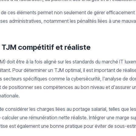
e ces éléments permet non seulement de gérer efficacement so
rises administratives, notamment les pénalités liées à une mauva
n TJM compétitif et réaliste
JM) doit être à la fois aligné sur les standards du marché IT lu
ltant. Pour déterminer un TJM optimal, il est important de réali
des secteurs spécifiques comme la cybersécurité, l'analyse de 
 de positionner ses compétences au bon niveau et d'assurer une
nationale.
l de considérer les charges liées au portage salarial, telles que le
e calculer une rémunération nette réaliste. Intégrer une marge su
tise est également une bonne pratique pour éviter de sous-estim