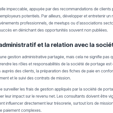
elle impeccable, appuyée par des recommandations de clients p
 employeurs potentiels. Par ailleurs, développer et entretenir u
d'événements professionnels, de meetups ou d'associations sect
uccès en dénichant des opportunités souvent non publiées.
’administratif et la relation avec la soci
 une gestion administrative partagée, mais cela ne signifie pas q
dre les rôles et responsabilités de la société de portage est cr
 auprès des clients, la préparation des fiches de paie en confor
ement et le suivi des contrats de mission.
e surveiller les frais de gestion appliqués par la société de port
luer leur impact sur le revenu net. Les consultants doivent être vi
nt influencer directement leur trésorerie, surtout lors de missi
de paiement complexes.