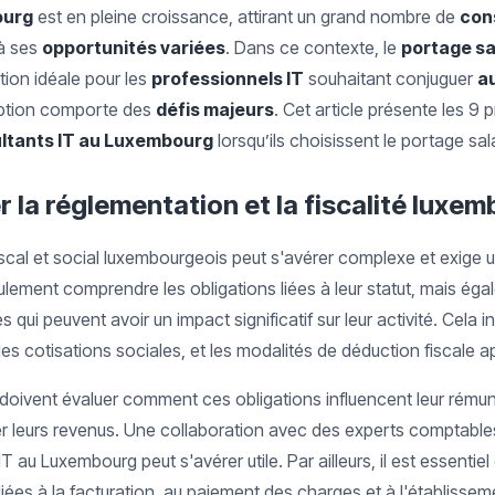
ourg
est en pleine croissance, attirant un grand nombre de
con
à ses
opportunités variées
. Dans ce contexte, le
portage sa
ion idéale pour les
professionnels IT
souhaitant conjuguer
a
 option comporte des
défis majeurs
. Cet article présente les 9 
ultants IT au Luxembourg
lorsqu’ils choisissent le portage sala
ser la réglementation et la fiscalité lux
scal et social luxembourgeois peut s'avérer complexe et exige 
lement comprendre les obligations liées à leur statut, mais éga
ui peuvent avoir un impact significatif sur leur activité. Cela i
les cotisations sociales, et les modalités de déduction fiscale app
s doivent évaluer comment ces obligations influencent leur rémuné
 leurs revenus. Une collaboration avec des experts comptables
T au Luxembourg peut s'avérer utile. Par ailleurs, il est essentiel
iées à la facturation, au paiement des charges et à l'établissem