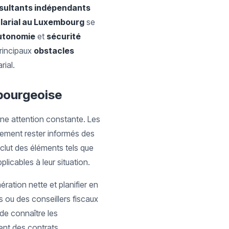
sultants indépendants
larial au Luxembourg
se
utonomie
et
sécurité
principaux
obstacles
rial.
embourgeoise
une attention constante. Les
lement rester informés des
nclut des éléments tels que
licables à leur situation.
ration nette et planifier en
 ou des conseillers fiscaux
 de connaître les
ent des contrats.