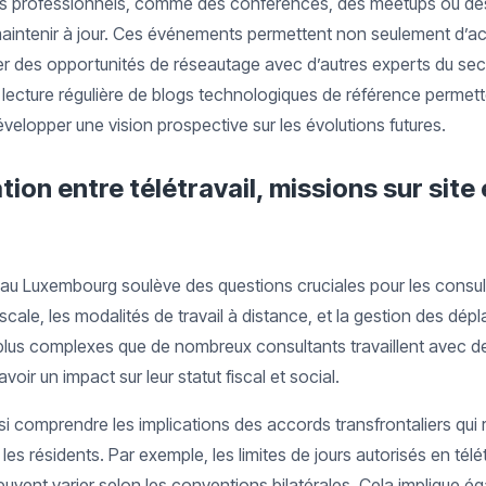
ts professionnels, comme des conférences, des meetups ou des
 maintenir à jour. Ces événements permettent non seulement d’
éer des opportunités de réseautage avec d’autres experts du sect
lecture régulière de blogs technologiques de référence permet
évelopper une vision prospective sur les évolutions futures.
ation entre télétravail, missions sur site 
il au Luxembourg soulève des questions cruciales pour les cons
scale, les modalités de travail à distance, et la gestion des dép
plus complexes que de nombreux consultants travaillent avec de
voir un impact sur leur statut fiscal et social.
si comprendre les implications des accords transfrontaliers qui 
et les résidents. Par exemple, les limites de jours autorisés en tél
peuvent varier selon les conventions bilatérales. Cela implique