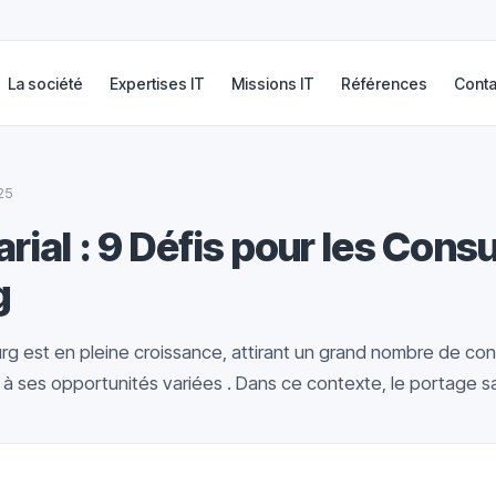
La société
Expertises IT
Missions IT
Références
Conta
25
rial : 9 Défis pour les Consu
g
g est en pleine croissance, attirant un grand nombre de co
 ses opportunités variées . Dans ce contexte, le portage sala