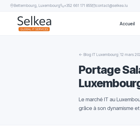
Bettembourg, Luxembourg
+352 661 171 855
contact@selkea.lu
Accueil
|
←
Blog IT Luxembourg
12 mars 20
Portage Sala
Luxembour
Le marché IT au Luxembour
grâce à son dynamisme et à