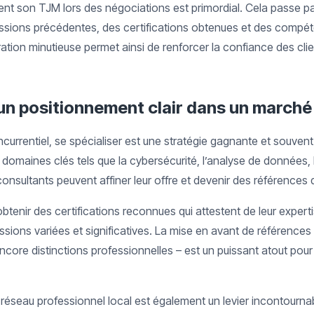
nt son TJM lors des négociations est primordial. Cela passe pa
issions précédentes, des certifications obtenues et des compéte
paration minutieuse permet ainsi de renforcer la confiance des cli
r un positionnement clair dans un marché
rrentiel, se spécialiser est une stratégie gagnante et souvent
es domaines clés tels que la cybersécurité, l’analyse de données,
les consultants peuvent affiner leur offre et devenir des références 
’obtenir des certifications reconnues qui attestent de leur experti
ssions variées et significatives. La mise en avant de référence
encore distinctions professionnelles – est un puissant atout pour 
 réseau professionnel local est également un levier incontourna