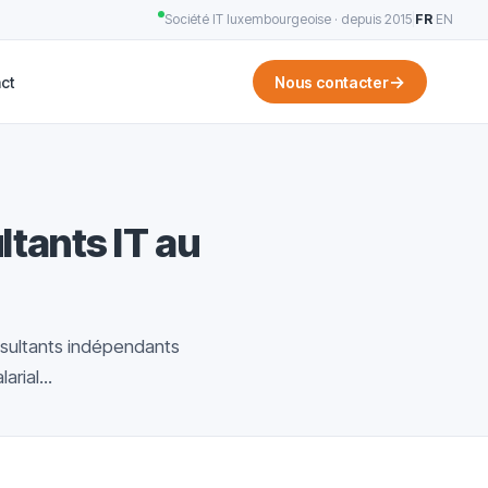
Société IT luxembourgeoise · depuis 2015
|
FR
·
EN
→
ct
Nous contacter
ltants IT au
nsultants indépendants
rial...