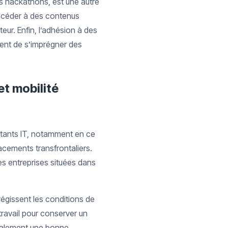
 hackathons, est une autre
accéder à des contenus
eur. Enfin, l’adhésion à des
tent de s’imprégner des
et mobilité
ultants IT, notamment en ce
lacements transfrontaliers.
s entreprises situées dans
régissent les conditions de
étravail pour conserver un
 également une bonne