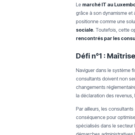
Le
marché IT au Luxemb
grâce à son dynamisme et 
positionne comme une solut
sociale
. Toutefois, cette
rencontrés par les cons
Défi n°1 : Maîtri
Naviguer dans le système fi
consultants doivent non seu
changements réglementaires q
la déclaration des revenus, 
Par ailleurs, les consultant
conséquence pour optimiser
spécialisés dans le secteur I
démarches administratives l