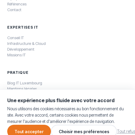
Références
Contact
EXPERTISES IT
Conseil IT
Infrastructure & Cloud
Développement
Missions IT
PRATIQUE
Blog IT Luxembourg
Mentions légales
Politique de confidentialité
Une expérience plus fluide avec votre accord
Nous utilisons des cookies nécessaires au bon fonctionnement du
site. Avec votre accord, certains cookies nous permettent de
mesurer l'audience et d'améliorer l'expérience de navigation.
©
2026
SELKEA Sàrl — SELKEA Sàrl, capital 12 500 €, RCS Luxembourg
B196800
Tout accepter
Choisir mes préférences
Tout refu
Mentions légales
Gestion des cookies
English