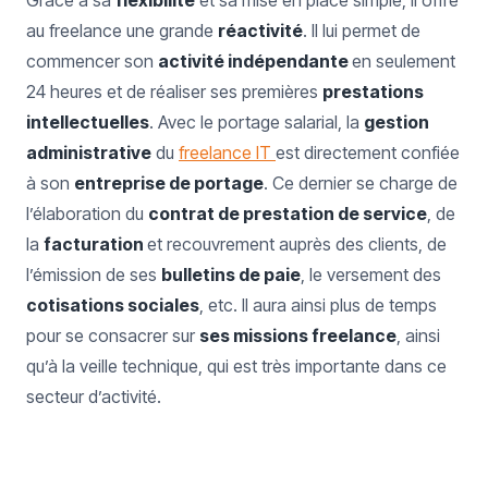
Grâce à sa
flexibilité
et sa mise en place simple, il offre
au freelance une grande
réactivité
. Il lui permet de
commencer son
activité indépendante
en seulement
24 heures et de réaliser ses premières
prestations
intellectuelles
. Avec le portage salarial, la
gestion
administrative
du
freelance IT
est directement confiée
à son
entreprise de portage
. Ce dernier se charge de
l’élaboration du
contrat de prestation de service
, de
la
facturation
et recouvrement auprès des clients, de
l’émission de ses
bulletins de paie
, le versement des
cotisations sociales
, etc. Il aura ainsi plus de temps
pour se consacrer sur
ses missions freelance
, ainsi
qu’à la veille technique, qui est très importante dans ce
secteur d’activité.