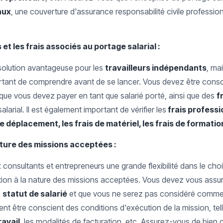
aux
, une couverture d'assurance responsabilité civile professio
t les frais associés au portage salarial :
 solution avantageuse pour les
travailleurs indépendants
, ma
portant de comprendre avant de se lancer. Vous devez être cons
 que vous devez payer en tant que salarié porté, ainsi que des
f
alarial. Il est également important de vérifier les
frais profess
de déplacement, les frais de matériel, les frais de formatio
ature des missions acceptées :
x consultants et entrepreneurs une grande flexibilité dans le cho
ntion à la nature des missions acceptées. Vous devez vous assur
e
statut de salarié
et que vous ne serez pas considéré comme 
nt être conscient des conditions d'exécution de la mission, tel
ravail
, les modalités de facturation, etc. Assurez-vous de bie