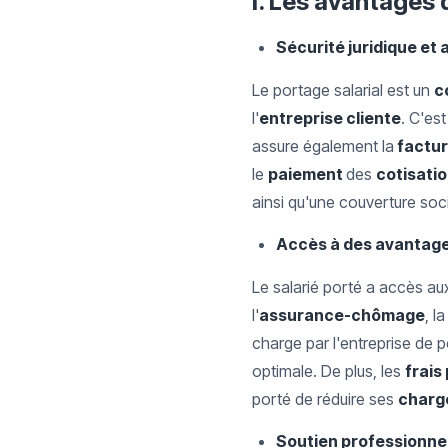
I. Les avantages 
Sécurité juridique et 
Le portage salarial est un
c
l'
entreprise cliente
. C'est
assure également la
factur
le
paiement
des
cotisatio
ainsi qu'une couverture soci
Accès à des avantages
Le salarié porté a accès a
l'
assurance-chômage
, l
charge par l'entreprise de p
optimale. De plus, les
frais
porté de réduire ses
charge
Soutien professionnel 