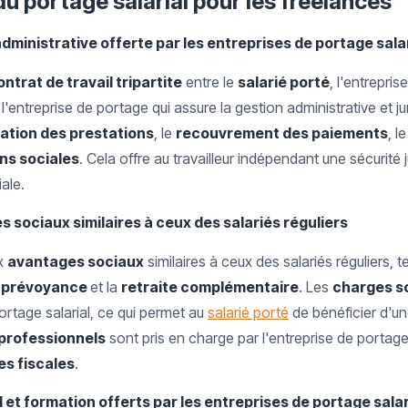
du portage salarial pour les freelances
administrative offerte par les entreprises de portage sala
ontrat de travail tripartite
entre le
salarié porté
, l'entrepris
 l'entreprise de portage qui assure la gestion administrative et jur
ation des prestations
, le
recouvrement des paiements
, 
ns sociales
. Cela offre au travailleur indépendant une sécurité j
ale.
 sociaux similaires à ceux des salariés réguliers
ux
avantages sociaux
similaires à ceux des salariés réguliers, t
a
prévoyance
et la
retraite complémentaire
. Les
charges s
ortage salarial, ce qui permet au
salarié porté
de bénéficier d'un
 professionnels
sont pris en charge par l'entreprise de portage
s fiscales
.
et formation offerts par les entreprises de portage salar