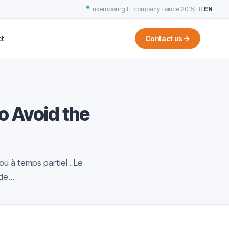
Luxembourg IT company · since 2015
|
FR
·
EN
→
t
Contact us
o Avoid the
ou à temps partiel . Le
e...