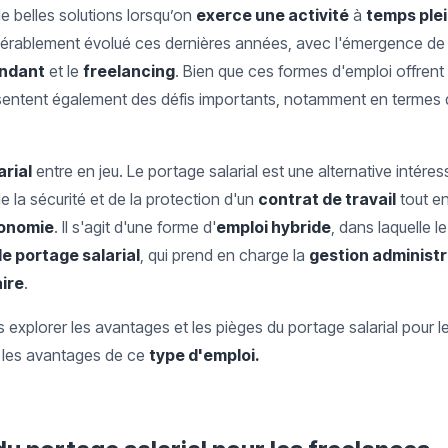
e belles solutions lorsqu’on
exerce une activité
à
temps ple
érablement évolué ces dernières années, avec l'émergence de 
endant
et le
freelancing
. Bien que ces formes d'emploi offrent
 présentent également des défis importants, notamment en termes
arial
entre en jeu. Le portage salarial est une alternative intére
e la sécurité et de la protection d'un
contrat de travail
tout en
onomie
. Il s'agit d'une forme d'
emploi hybride
, dans laquelle le
e portage salarial
, qui prend en charge la
gestion administ
aire
.
s explorer les avantages et les pièges du portage salarial pour le
 les avantages de ce
type d'emploi.