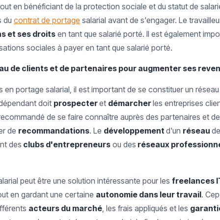
out en bénéficiant de la protection sociale et du statut de salarié
s du
contrat de portage
salarial avant de s'engager. Le travaille
s et ses droits
en tant que salarié porté. Il est également imp
sations sociales à payer en tant que salarié porté.
au de clients et de partenaires pour augmenter ses reve
n portage salarial, il est important de se constituer un réseau 
indépendant doit
prospecter
et
démarcher
les entreprises clie
 recommandé de se faire connaître auprès des partenaires et des
er de
recommandations
. Le
développement
d'un
réseau
de
ant des
clubs d'entrepreneurs
ou des
réseaux professionn
larial peut être une solution intéressante pour les
freelances 
out en gardant une certaine
autonomie dans leur travail
. Cep
ifférents
acteurs du marché
, les frais appliqués et les
garant