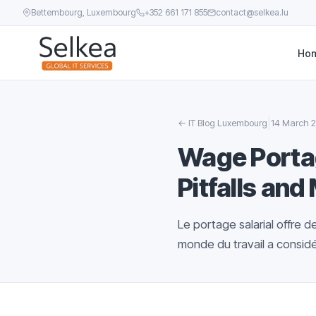
Bettembourg, Luxembourg
+352 661 171 855
contact@selkea.lu
Ho
|
←
IT Blog Luxembourg
14 March 
Wage Portag
Pitfalls and
Le portage salarial offre d
monde du travail a consid