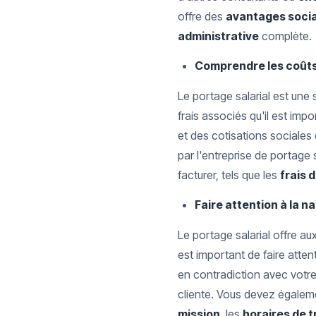
offre des
avantages soci
administrative
complète.
Comprendre les coûts e
Le portage salarial est une
frais associés qu'il est im
et des cotisations sociales
par l'entreprise de portage s
facturer, tels que les
frais 
Faire attention à la n
Le portage salarial offre au
est important de faire atte
en contradiction avec votr
cliente. Vous devez égaleme
mission
, les
horaires de t