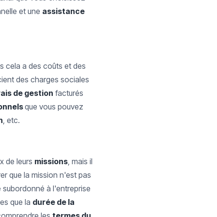
nnelle et une
assistance
is cela a des coûts et des
cient des charges sociales
rais de gestion
facturés
ionnels
que vous pouvez
n
, etc.
ix de leurs
missions
, mais il
er que la mission n'est pas
subordonné à l'entreprise
les que la
durée de la
n comprendre les
termes du