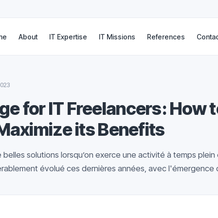
me
About
IT Expertise
IT Missions
References
Contac
2023
e for IT Freelancers: How t
 Maximize its Benefits
e belles solutions lorsqu’on exerce une activité à temps plein 
érablement évolué ces dernières années, avec l'émergence d