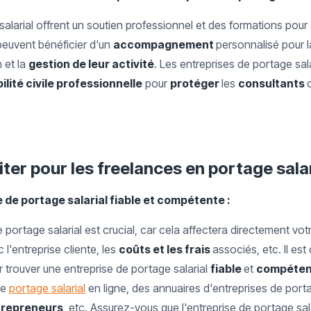
alarial offrent un soutien professionnel et des formations pour 
s peuvent bénéficier d'un
accompagnement
personnalisé pour 
n et la
gestion de leur activité
. Les entreprises de portage sala
lité civile professionnelle
pour
protéger
les
consultants
viter pour les freelances en portage sala
 de portage salarial fiable et compétente :
 portage salarial est crucial, car cela affectera directement votr
 l'entreprise cliente, les
coûts et les frais
associés, etc. Il es
trouver une entreprise de portage salarial
fiable
et
compéten
de
portage salarial
en ligne, des annuaires d'entreprises de po
trepreneurs
, etc. Assurez-vous que l'entreprise de portage sa