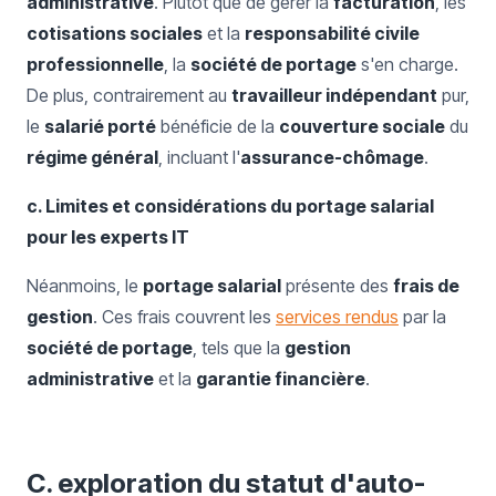
administrative
. Plutôt que de gérer la
facturation
, les
cotisations sociales
et la
responsabilité civile
professionnelle
, la
société de portage
s'en charge.
De plus, contrairement au
travailleur indépendant
pur,
le
salarié porté
bénéficie de la
couverture sociale
du
régime général
, incluant l'
assurance-chômage
.
c. Limites et considérations du portage salarial
pour les experts IT
Néanmoins, le
portage salarial
présente des
frais de
gestion
. Ces frais couvrent les
services rendus
par la
société de portage
, tels que la
gestion
administrative
et la
garantie financière
.
C. exploration du statut d'auto-