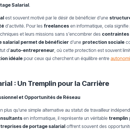
rtage Salarial
.
al
est souvent motivé par le désir de bénéficier d'une
structure
ité
d'activité. Pour les
freelances
en informatique, cela signifi
chniques et leurs missions sans s'encombrer des
contraintes
 salarial
permet de bénéficier
d'une
protection sociale
co
ut d'
auto-entrepreneur
, où cette protection est souvent lim
tion idéale
pour ceux qui cherchent un équilibre entre
autonomie
rial : Un Tremplin pour la Carrière
sionnel et Opportunités de Réseau
n plus qu'une simple alternative au statut de travailleur indépen
nsultants
en informatique, il représente un véritable
tremplin
treprises de portage salarial
offrent souvent des opportunit