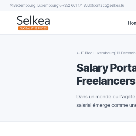
Bettembourg, Luxembourg
+352 661 171 855
contact@selkea.lu
Ho
|
←
IT Blog Luxembourg
13 Decemb
Salary Porta
Freelancers
Dans un monde où l'agilité
salarial émerge comme une 