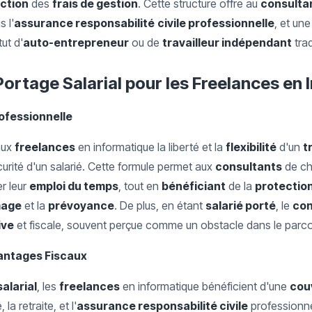
ction
des
frais de gestion
. Cette structure offre au
consulta
 l'
assurance responsabilité
civile professionnelle
, et un
ut d'
auto-entrepreneur
ou de
travailleur indépendant
trad
ortage Salarial pour les Freelances en
Professionnelle
aux
freelances
en informatique la liberté et la
flexibilité
d'un
t
curité d'un salarié. Cette formule permet aux
consultants
de cho
r leur
emploi du temps
, tout en
bénéficiant
de la
protection
mage
et la
prévoyance
. De plus, en étant
salarié porté
, le
con
ive
et fiscale, souvent perçue comme un obstacle dans le parcou
vantages Fiscaux
alarial
, les
freelances
en informatique bénéficient d'une
cou
la retraite, et l'
assurance responsabilité civile
professionnel