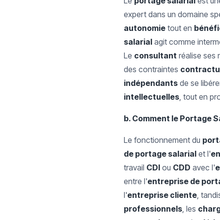
Le
portage salarial
est u
expert dans un domaine spé
autonomie
tout en
bénéfi
salarial
agit comme intermé
Le
consultant
réalise ses 
des contraintes
contractu
indépendants
de se libér
intellectuelles
, tout en pr
b. Comment le Portage Sal
Le fonctionnement du
port
de portage salarial
et l'
en
travail
CDI
ou
CDD
avec l'
e
entre l'
entreprise de por
l'
entreprise cliente
, tandi
professionnels
, les
charg