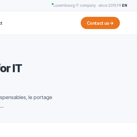
Luxembourg IT company · since 2015
|
FR
·
EN
→
t
Contact us
or IT
dispensables, le portage
..