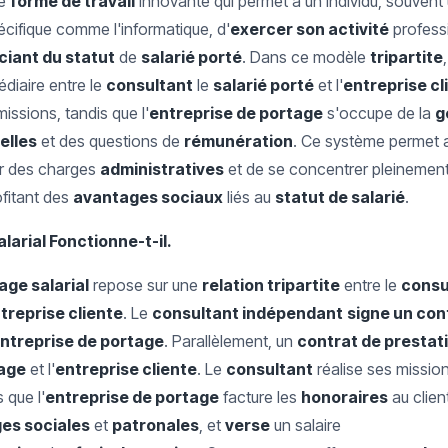
ne
forme de travail
innovante qui permet à un individu, souvent
cifique comme l'informatique, d'
exercer son activité
profess
ciant du statut
de
salarié porté
. Dans ce modèle
tripartite
,
diaire entre le
consultant
le
salarié porté
et l'
entreprise cl
missions, tandis que l'
entreprise de portage
s'occupe de la
g
elles
et des questions de
rémunération
. Ce système permet
er des charges
administratives
et de se concentrer pleinement
ofitant des
avantages sociaux
liés au
statut de salarié
.
arial Fonctionne-t-il.
age salarial
repose sur une
relation tripartite
entre le
consu
treprise cliente
. Le
consultant indépendant
signe un con
ntreprise de portage
. Parallèlement, un
contrat de prestat
tage
et l'
entreprise cliente
. Le
consultant
réalise ses missio
s que l'
entreprise de portage
facture les
honoraires
au clien
es sociales
et
patronales
, et
verse
un salaire