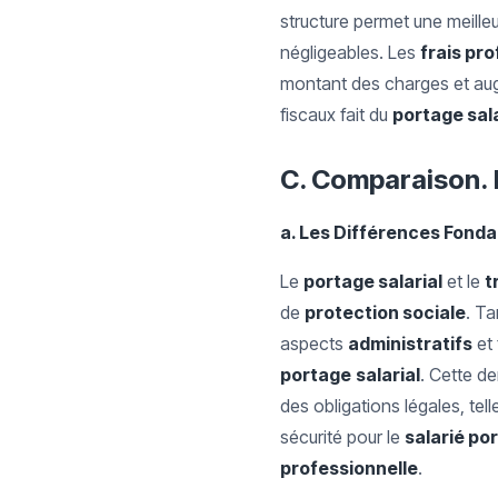
structure permet une meille
négligeables. Les
frais pr
montant des charges et au
fiscaux fait du
portage sala
C. Comparaison. 
a. Les Différences Fond
Le
portage salarial
et le
t
de
protection sociale
. Ta
aspects
administratifs
et 
portage
salarial
. Cette d
des obligations légales, tel
sécurité pour le
salarié po
professionnelle
.