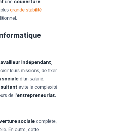
nt
une
couverture
e plus
grande stabilité
itionnel.
 Informatique
ravailleur indépendant
,
isir leurs missions, de fixer
 sociale
d'un salarié,
sultant
évite la complexité
rs de l'
entrepreneuriat
.
verture sociale
complète,
le. En outre, cette