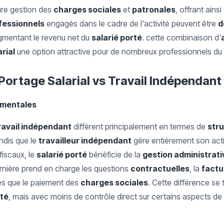
ure gestion des
charges sociales
et
patronales
, offrant ain
ofessionnels
engagés dans le cadre de l'activité peuvent être
d
gmentant le revenu net du
salarié porté
. cette combinaison d'
rial
une option attractive pour de nombreux professionnels du 
Portage Salarial vs Travail Indépendant
amentales
ravail indépendant
diffèrent principalement en termes de
stru
ndis que le
travailleur indépendant
gère entièrement son activ
fiscaux, le
salarié porté
bénéficie de la
gestion administrati
ernière prend en charge les questions
contractuelles
, la
factu
les que le paiement des
charges sociales
. Cette différence se 
rté
, mais avec moins de contrôle direct sur certains aspects d