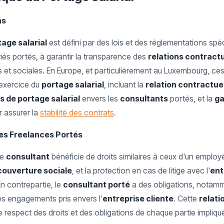
ns
tage salarial
est défini par des lois et des réglementations spéc
riés portés, à garantir la transparence des
relations contractu
 et sociales. En Europe, et particulièrement au Luxembourg, ce
'exercice du
portage salarial
, incluant la
relation contractue
s de portage salarial
envers les
consultants
portés, et la
ga
 assurer la
stabilité des contrats
.
 des Freelances Portés
le
consultant
bénéficie de droits similaires à ceux d'un employé 
couverture sociale
, et la protection en cas de litige avec l'
ent
En contrepartie, le
consultant porté
a des obligations, notamm
s engagements pris envers l'
entreprise cliente
. Cette
relati
le respect des droits et des obligations de chaque partie impliqu