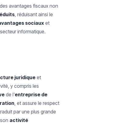
si des avantages fiscaux non
éduits
, réduisant ainsi le
avantages sociaux
et
secteur informatique.
cture juridique
et
ité, y compris les
ve
de l'
entreprise de
ration
, et assure le respect
traduit par une plus grande
e son
activité