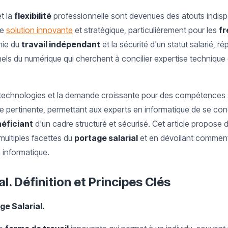
t la
flexibilité
professionnelle sont devenues des atouts indisp
ne
solution innovante
et stratégique, particulièrement pour les
fr
mie du
travail indépendant
et la sécurité d'un statut salarié, 
els du numérique qui cherchent à concilier expertise technique e
s technologies et la demande croissante pour des compétences 
ve pertinente, permettant aux experts en informatique de se con
éficiant
d'un cadre structuré et sécurisé. Cet article propose
multiples facettes du
portage salarial
et en dévoilant comment 
 informatique.
l. Définition et Principes Clés
ge Salarial.