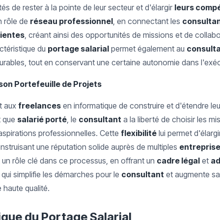
és de rester à la pointe de leur secteur et d'élargir
leurs comp
n rôle de
réseau professionnel
, en connectant les
consulta
lientes
, créant ainsi des opportunités de missions et de collab
ctéristique du
portage salarial
permet également au
consult
durables, tout en conservant une certaine autonomie dans l'exé
son Portefeuille de Projets
t aux
freelances
en informatique de construire et d'étendre leur
t que
salarié porté
, le
consultant
a la liberté de choisir les m
spirations professionnelles. Cette
flexibilité
lui permet d'élarg
nstruisant une réputation solide auprès de multiples
entreprise
 un rôle clé dans ce processus, en offrant un
cadre légal
et
ad
 qui simplifie les démarches pour le
consultant
et augmente sa
 haute qualité.
ique du Portage Salarial