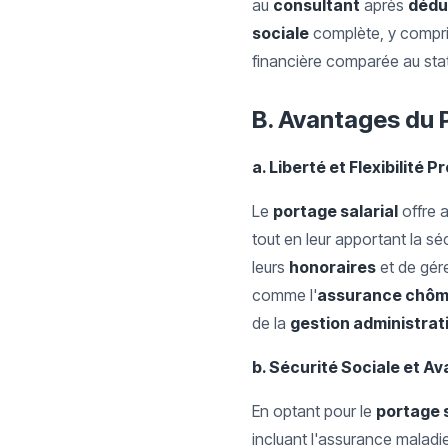
au
consultant
après
dédu
sociale
complète, y compris
financière comparée au stat
B. Avantages du P
a. Liberté et Flexibilité 
Le
portage salarial
offre 
tout en leur apportant la sé
leurs
honoraires
et de gére
comme l'
assurance chô
de la
gestion administrat
b. Sécurité Sociale et A
En optant pour le
portage s
incluant l'assurance maladie, 