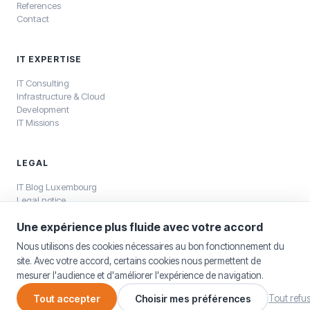
References
Contact
IT EXPERTISE
IT Consulting
Infrastructure & Cloud
Development
IT Missions
LEGAL
IT Blog Luxembourg
Legal notice
Privacy policy
Une expérience plus fluide avec votre accord
Nous utilisons des cookies nécessaires au bon fonctionnement du
site. Avec votre accord, certains cookies nous permettent de
mesurer l'audience et d'améliorer l'expérience de navigation.
©
2026
SELKEA Sàrl — SELKEA Sàrl, capital 12 500 €, RCS Luxembourg
B196800
Tout accepter
Choisir mes préférences
Tout refu
Legal notice
Cookie settings
Français