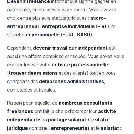
Devenir freelance
informatique signifie gagner en
autonomie, en souplesse et en liberté. Vous avez le
choix entre plusieurs statuts juridiques :
micro-
entrepreneur
,
entreprise individuelle
(
EIRL
), ou
société
unipersonnelle
(
EURL
,
SASU
).
Cependant,
devenir travailleur indépendant
est
aussi une affaire complexe et risquée. Vous devez vous
concentrer sur votre
activité professionnelle
(
trouver des missions
et des clients) tout en vous
chargeant des
démarches administratives
,
comptables et fiscales.
Raison pour laquelle, de
nombreux consultants
freelances
ont fait le choix d’exercer leur
activité
indépendante
en
portage salarial
. Ce
statut
juridique
combine l’
entrepreneuriat
et le
salariat
: