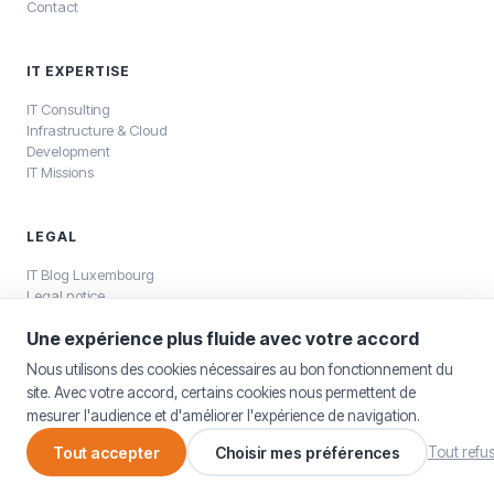
Contact
IT EXPERTISE
IT Consulting
Infrastructure & Cloud
Development
IT Missions
LEGAL
IT Blog Luxembourg
Legal notice
Privacy policy
Une expérience plus fluide avec votre accord
Nous utilisons des cookies nécessaires au bon fonctionnement du
site. Avec votre accord, certains cookies nous permettent de
mesurer l'audience et d'améliorer l'expérience de navigation.
©
2026
SELKEA Sàrl — SELKEA Sàrl, capital 12 500 €, RCS Luxembourg
B196800
Tout accepter
Choisir mes préférences
Tout refu
Legal notice
Cookie settings
Français